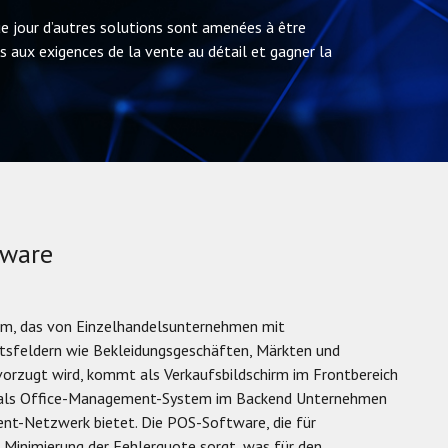
ue jour d’autres solutions sont amenées à être
 aux exigences de la vente au détail et gagner la
tware
em, das von Einzelhandelsunternehmen mit
itsfeldern wie Bekleidungsgeschäften, Märkten und
orzugt wird, kommt als Verkaufsbildschirm im Frontbereich
 als Office-Management-System im Backend Unternehmen
ent-Netzwerk bietet. Die POS-Software, die für
 Minimierung der Fehlerquote sorgt, was für den