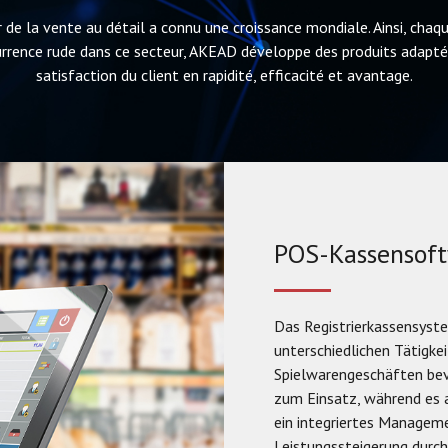
 de la vente au détail a connu une croissance mondiale. Ainsi, chaq
rrence rude dans ce secteur, AKEAD développe des produits adaptés
satisfaction du client en rapidité, efficacité et avantage.
POS-Kassensof
Das Registrierkassensyst
unterschiedlichen Tätigke
Spielwarengeschäften bev
zum Einsatz, während es
ein integriertes Managem
Leistungssteigerung durch