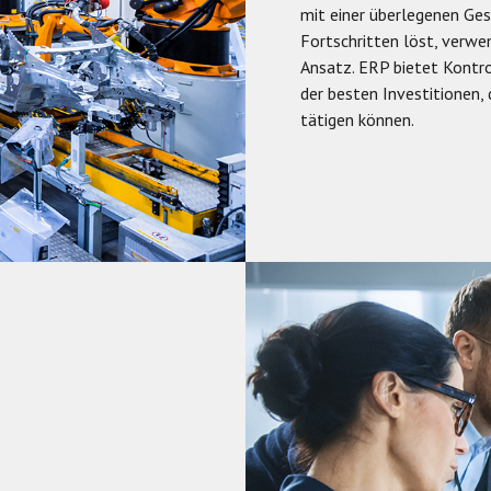
mit einer überlegenen Ge
Fortschritten löst, verw
Ansatz. ERP bietet Kontro
der besten Investitionen,
tätigen können.