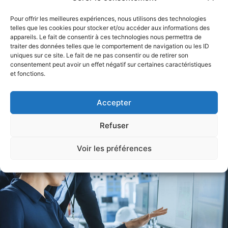
des ateliers en temps réel, ils permettent l’augmentation de
Pour offrir les meilleures expériences, nous utilisons des technologies
la capacité de production, tout en contrôlant les activités
telles que les cookies pour stocker et/ou accéder aux informations des
industrielles.
appareils. Le fait de consentir à ces technologies nous permettra de
traiter des données telles que le comportement de navigation ou les ID
Dotés de nombreuses fonctionnalités pour la planification
uniques sur ce site. Le fait de ne pas consentir ou de retirer son
et le suivi de production, ces outils sont indispensables pour
consentement peut avoir un effet négatif sur certaines caractéristiques
et fonctions.
le secteur de la production pour la bonne gestion des
effectifs, des machines et des flux physiques !
Accepter
Refuser
Voir les préférences