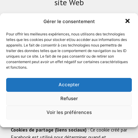
site Web
Gérer le consentement
Cookies analytiques
: Les cookies analytiques aident
au développement du site Web concerné, examinent le
Pour offrir les meilleures expériences, nous utilisons des technologies
comportement des visiteurs du site Web, collectent des
telles que les cookies pour stocker et/ou accéder aux informations des
appareils. Le fait de consentir à ces technologies nous permettra de
informations sur l’utilisation du site, sans identifier les
traiter des données telles que le comportement de navigation ou les ID
utilisateurs. Les cookies utilisés via Google Analytics
uniques sur ce site. Le fait de ne pas consentir ou de retirer son
mesurent l’impact des publicités ainsi que les données
consentement peut avoir un effet négatif sur certaines caractéristiques
et fonctions.
obtenues à partir de l’utilisation du site Web.
Cookies Google AdSense
: Les cookies Google AdSense,
Accepter
utilisés à des fins publicitaires et marketing, permettent
la personnalisation des publicités données sur les
Refuser
propriétés Google, la mesure de l’impact des campagnes
publicitaires et la création d’annonces en fonction des
Voir les préférences
interactions des utilisateurs.
Cookies de partage (liens sociaux)
: Ce cookie créé par
Facebook est utilisé pour déterminer quand et