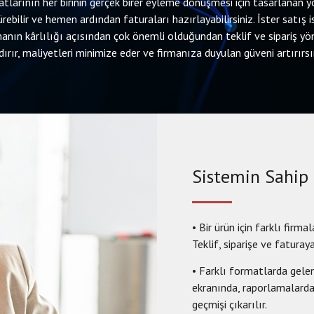
satlarının her birinin gerçek birer eyleme dönüşmesi için tasarlana
ştürebilir ve hemen ardından faturaları hazırlayabilirsiniz. İster satış
rmanın kârlılığı açısından çok önemli olduğundan teklif ve sipariş y
dırır, maliyetleri minimize eder ve firmanıza duyulan güveni artırırsı
Sistemin Sahip
• Bir ürün için farklı firmal
Teklif, siparişe ve faturay
• Farklı formatlarda gelen
ekranında, raporlamalarda,
geçmişi çıkarılır.