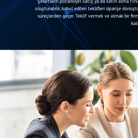
Şirketlerin potansiyel satış ya da satın alma fır
oluşturabilir, kabul edilen teklifleri siparişe dönü
süreçlerden geçer. Teklif vermek ve almak bir fi
kal