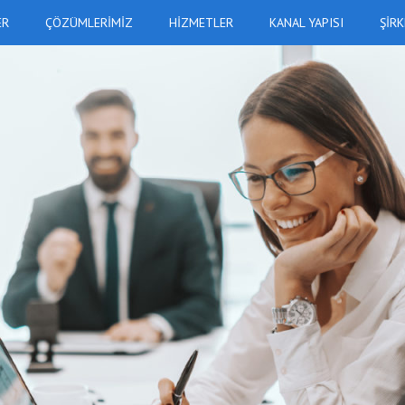
ER
ÇÖZÜMLERIMIZ
HIZMETLER
KANAL YAPISI
ŞIR