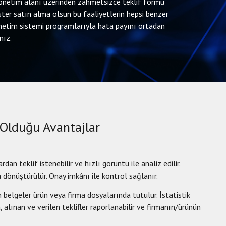
n yönetim alanı üzerinden zahmetsizce teklif formu
 ister satın alma olsun bu faaliyetlerin hepsi benzer
önetim sistemi programlarıyla hata payını ortadan
nız.
 Olduğu Avantajlar
ardan teklif istenebilir ve hızlı görüntü ile analiz edilir.
a dönüştürülür. Onay imkânı ile kontrol sağlanır.
 belgeler ürün veya firma dosyalarında tutulur. İstatistik
 alınan ve verilen teklifler raporlanabilir ve firmanın/ürünün