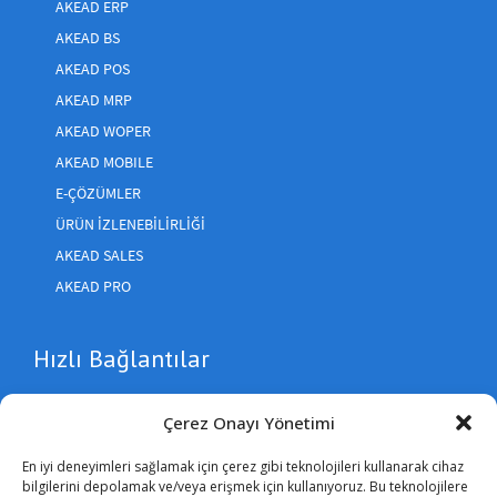
AKEAD ERP
AKEAD BS
AKEAD POS
AKEAD MRP
AKEAD WOPER
AKEAD MOBILE
E-ÇÖZÜMLER
ÜRÜN IZLENEBILIRLIĞI
AKEAD SALES
AKEAD PRO
Hızlı Bağlantılar
Çerez Onayı Yönetimi
İletişim
Nasıl Satın Alabilirim?
En iyi deneyimleri sağlamak için çerez gibi teknolojileri kullanarak cihaz
bilgilerini depolamak ve/veya erişmek için kullanıyoruz. Bu teknolojilere
Hakkında